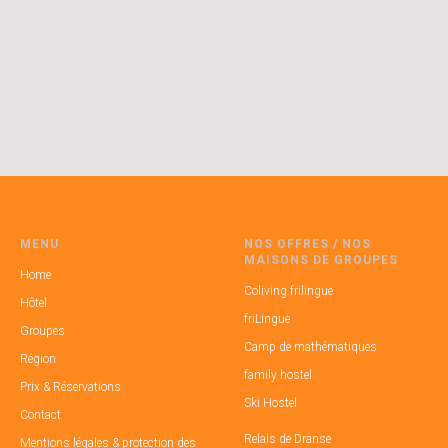
MENU
NOS OFFRES / NOS
MAISONS DE GROUPES
Home
Coliving.frilingue
Hôtel
friLingue
Groupes
Camp de mathématiques
Région
family hostel
Prix & Réservations
Ski Hostel
Contact
Relais de Dranse
Mentions légales & protection des