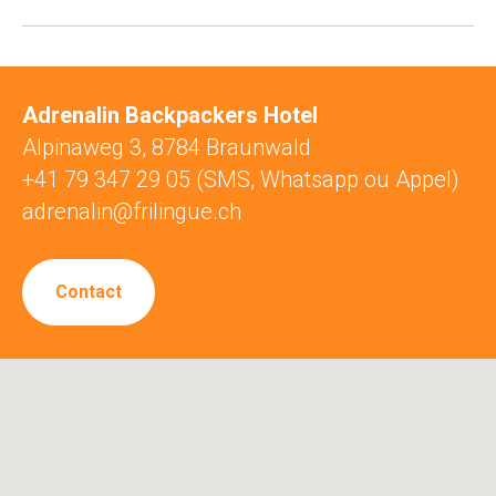
Adrenalin Backpackers Hotel
Alpinaweg 3, 8784 Braunwald
+41 79 347 29 05 (SMS, Whatsapp ou Appel)
adrenalin@frilingue.ch
Contact