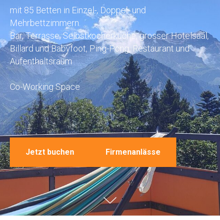
mit 85 Betten in Einzel-, Doppel- und
Mehrbettzimmern.
Bar, Terrasse, Selbstkocherküche, grosser Hotelsaal,
Billard und Babyfoot, Ping-Pong, Restaurant und
Aufenthaltsraum
Co-Working Space
Jetzt buchen
Firmenanlässe